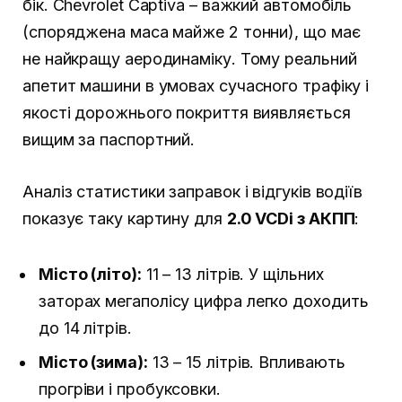
бік. Chevrolet Captiva – важкий автомобіль
(споряджена маса майже 2 тонни), що має
не найкращу аеродинаміку. Тому реальний
апетит машини в умовах сучасного трафіку і
якості дорожнього покриття виявляється
вищим за паспортний.
Аналіз статистики заправок і відгуків водіїв
показує таку картину для
2.0 VCDi з АКПП
:
Місто (літо):
11 – 13 літрів. У щільних
заторах мегаполісу цифра легко доходить
до 14 літрів.
Місто (зима):
13 – 15 літрів. Впливають
прогріви і пробуксовки.