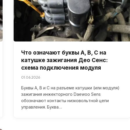
Что означают буквы A, B, C на
катушке зажигания Део Сенс:
схема подключения модуля
01.06.2026
Буквы A, B и C на разъеме катушки (или модуля)
зажигания инжекторного Daewoo Sens
обозначают контакты низковольтной цепи
управления. Буква…