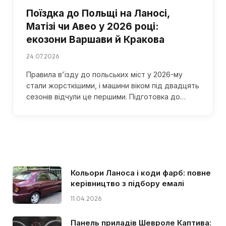
Поїздка до Польщі на Ланосі,
Матізі чи Авео у 2026 році:
екозони Варшави й Кракова
24.07.2026
Правила в’їзду до польських міст у 2026-му
стали жорсткішими, і машини віком під двадцять
сезонів відчули це першими. Підготовка до…
Кольори Ланоса і коди фарб: повне
керівництво з підбору емалі
11.04.2026
Панель приладів Шевроле Каптива: