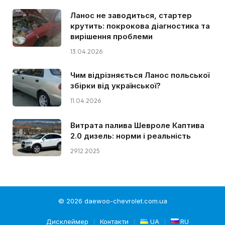
Ланос не заводиться, стартер
крутить: покрокова діагностика та
вирішення проблеми
13.04.2026
Чим відрізняється Ланос польської
збірки від української?
11.04.2026
Витрата палива Шевроле Каптива
2.0 дизель: норми і реальність
29.12.2025
© 2026 daewoo-chevrolet.com.ua
Дисклеймер
Контакти
UA
RU