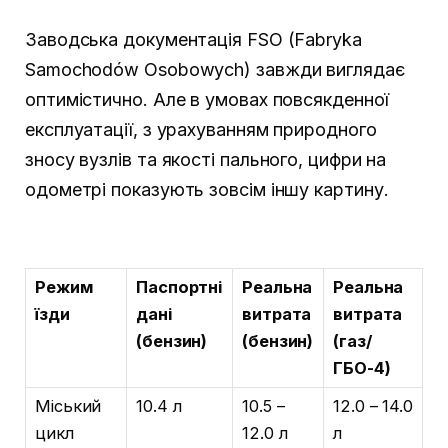
Заводська документація FSO (Fabryka
Samochodów Osobowych) завжди виглядає
оптимістично. Але в умовах повсякденної
експлуатації, з урахуванням природного
зносу вузлів та якості пального, цифри на
одометрі показують зовсім іншу картину.
Режим
Паспортні
Реальна
Реальна
їзди
дані
витрата
витрата
(бензин)
(бензин)
(газ/
ГБО-4)
Міський
10.4 л
10.5 –
12.0 – 14.0
цикл
12.0 л
л