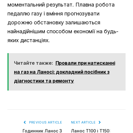
моментальний результат. Плавна робота
педаллю газу і вміння прогнозувати
дорожню обстановку залишаються
найнадійнішим способом економії на будь-
яких дистанціях.
Читайте также:
Провали при натисканні
на газ на Ланосі: докладний посібник з
діагностики та ремонту
PREVIOUS ARTICLE
NEXT ARTICLE
Годинник Ланос 3
Ланос Т100 і Т150: