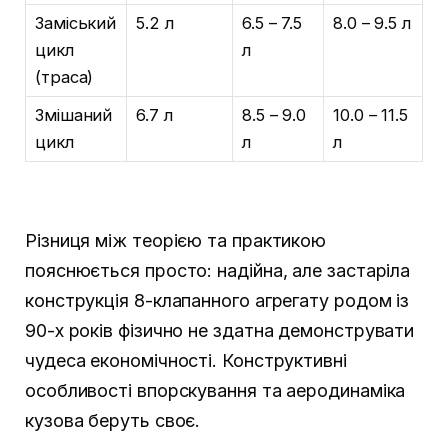
Заміський
5.2 л
6.5 – 7.5
8.0 – 9.5 л
цикл
л
(траса)
Змішаний
6.7 л
8.5 – 9.0
10.0 – 11.5
цикл
л
л
Різниця між теорією та практикою
пояснюється просто: надійна, але застаріла
конструкція 8-клапанного агрегату родом із
90-х років фізично не здатна демонструвати
чудеса економічності. Конструктивні
особливості впорскування та аеродинаміка
кузова беруть своє.