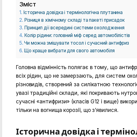
Зміст
Історична довідка і термінологічна плутанина
Різниця в хімічному складі та пакеті присадок
Принцип дії всередині системи охолодження
Колір рідини: головний міф серед автомобілістів
Чи можна змішувати тосол і сучасний антифриз
Що краще вибрати для свого автомобіля
Головна відмінність полягає в тому, що антиф
всіх рідин, що не замерзають, для систем охо
різновидів, створений за силікатною технолог
увазі традиційні склади, які покривають нутр
сучасні «антифризи» (класів G12 і вище) вико
тільки на вогнища корозії, що з’явилися.
Історична довідка і термін