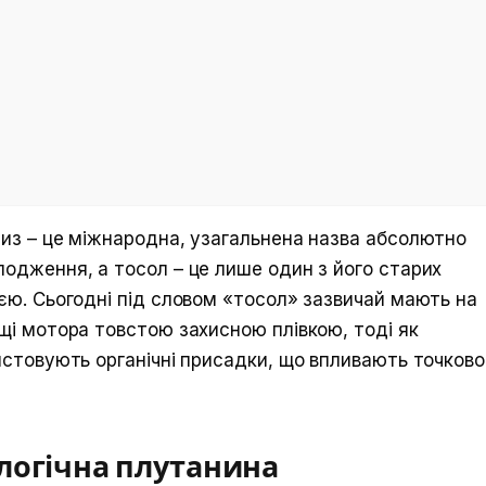
риз – це міжнародна, узагальнена назва абсолютно
лодження, а тосол – це лише один з його старих
ією. Сьогодні під словом «тосол» зазвичай мають на
ощі мотора товстою захисною плівкою, тоді як
ристовують органічні присадки, що впливають точково
ологічна плутанина